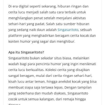
Di era digital seperti sekarang, hiburan ringan dan
cerita lucu menjadi salah satu cara terbaik untuk
menghilangkan penat setelah menjalani aktivitas
sehari-hari yang padat. Salah satu sumber hiburan
yang sedang naik daun adalah
Singasaritoto
, sebuah
platform yang menghadirkan beragam cerita kocak dan
konten humor yang segar dan menghibur.
Apa itu Singasaritoto?
Singasaritoto bukan sekadar situs biasa, melainkan
wadah bagi para pencinta humor yang ingin menikmati
cerita lucu berkualitas. Koleksi cerita yang disajikan
sangat beragam, mulai dari cerita ringan sehari-hari,
kisah lucu antar teman, hingga anekdot kocak yang bisa
membuat siapa saja tertawa lepas. Dengan tampilan
yang sederhana dan mudah diakses, Singasaritoto
cocok untuk semua kalangan, dari remaja hingga
dewasa.