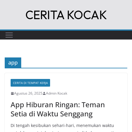
Skip
CERITA KOCAK
to
content
app
CERITA DI TEMPAT KERJA
Agustus 26, 2025
Admin Kocak
App Hiburan Ringan: Teman
Setia di Waktu Senggang
Di tengah kesibukan sehari-hari, menemukan waktu